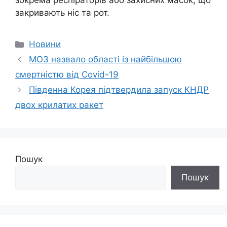
зокрема респіраторів або захисних масок, що
закривають ніс та рот.
Категорії
Новини
МОЗ назвало області із найбільшою
смертністю від Covid-19
Південна Корея підтвердила запуск КНДР
двох крилатих ракет
Пошук
Пошук