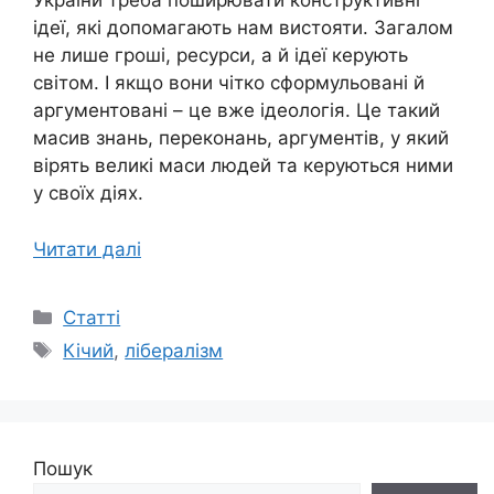
України треба поширювати конструктивні
ідеї, які допомагають нам вистояти. Загалом
не лише гроші, ресурси, а й ідеї керують
світом. І якщо вони чітко сформульовані й
аргументовані – це вже ідеологія. Це такий
масив знань, переконань, аргументів, у який
вірять великі маси людей та керуються ними
у своїх діях.
Читати далі
Категорії
Статті
Позначки
Кічий
,
лібералізм
Пошук