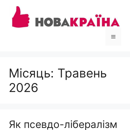
Перейти
до
вмісту
Меню
Місяць:
Травень
2026
Як псевдо-лібералізм