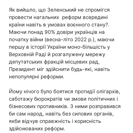
Як вийшло, що Зеленський не спромігся
провести нагальних реформ всередині
країни навіть в умовах воєнного стану?.
Маючи понад 90% довіри українців на
початку війни (весна-літо 2022 р.), маючи
першу в історії України моно-більшість у
Верховній Раді й розгалужену мережу
депутатських фракцій місцевих рад,
Президент міг здійснити будь-які, навіть
непопулярні реформи.
Йому нічого було боятися протидії олігархів,
саботажу бюрократів чи змови політичних і
бізнесових противників. З ними розправився
би сам народ, навіть без силових органів,
якби відчув справжність і корисність
здійснюваних реформ.