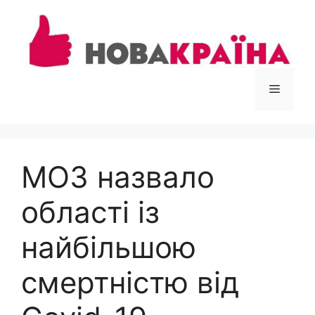
Перейти
до
вмісту
Меню
МОЗ назвало
області із
найбільшою
смертністю від