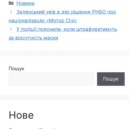
Категорії
Новини
Зеленський увів в дію рішення РНБО про
націоналізацію «Мотор Січі»
У поліції пояснили, коли штрафуватимуть
за відсутність маски
Пошук
Пошук
Нове