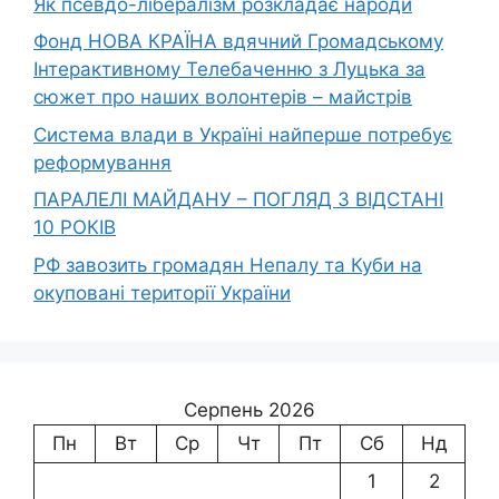
Як псевдо-лібералізм розкладає народи
Фонд НОВА КРАЇНА вдячний Громадському
Інтерактивному Телебаченню з Луцька за
сюжет про наших волонтерів – майстрів
Система влади в Україні найперше потребує
реформування
ПАРАЛЕЛІ МАЙДАНУ – ПОГЛЯД З ВІДСТАНІ
10 РОКІВ
РФ завозить громадян Непалу та Куби на
окуповані території України
Серпень 2026
Пн
Вт
Ср
Чт
Пт
Сб
Нд
1
2