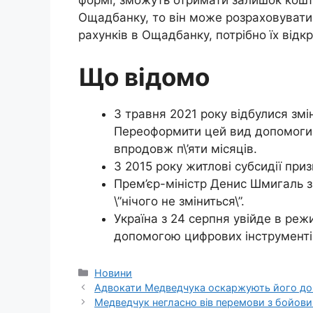
формі, зможуть отримати залишок кошті
Ощадбанку, то він може розраховувати 
рахунків в Ощадбанку, потрібно їх відкр
Що відомо
З травня 2021 року відбулися змі
Переоформити цей вид допомоги
впродовж п\’яти місяців.
З 2015 року житлові субсидії пр
Прем’єр-міністр Денис Шмигаль з
\”нічого не зміниться\”.
Україна з 24 серпня увійде в реж
допомогою цифрових інструментів
Категорії
Новини
Адвокати Медведчука оскаржують його до
Медведчук негласно вів перемови з бойови