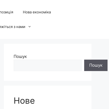
позиція
Нова економіка
яжіться з нами
Пошук
Пошук
Нове