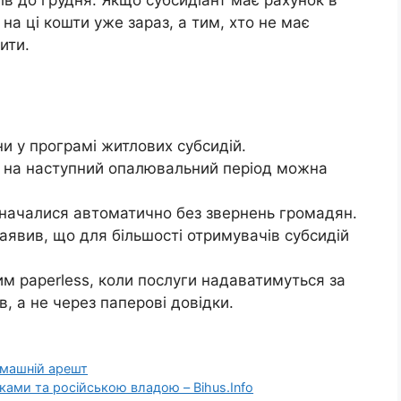
в до грудня. Якщо субсидіант має рахунок в
на ці кошти уже зараз, а тим, хто не має
ити.
ни у програмі житлових субсидій.
 на наступний опалювальний період можна
изначалися автоматично без звернень громадян.
аявив, що для більшості отримувачів субсидій
им paperless, коли послуги надаватимуться за
, а не через паперові довідки.
машній арешт
ками та російською владою – Bihus.Info