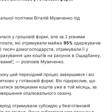
іальної політики Віталій Музиченко під
алася у грошовій формі, але за 2 різними
иплати, які отримували майже
95%
одержувачів
 тисяч домогосподарств, отримували її у
арахування цих коштів на рахунок в Ощадбанку,
вами\”, — розповів Музиченко.
року цей перехідний процес завершився і всі
тково у готівковій формі. Він підкреслив, що
атися залишками коштів уже в той місяць, за
завершення опалювального сезону.
еріод отримували субсидію у безготівковій