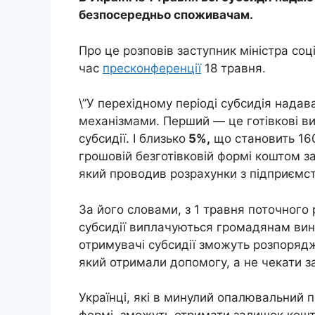
безпосередньо споживачам.
Про це розповів заступник міністра соц
час
пресконференції
18 травня.
\”У перехідному періоді субсидія надав
механізмами. Перший — це готівкові в
субсидії. І близько
5%,
що становить 160
грошовій безготівковій формі коштом з
який проводив розрахунки з підприємст
За його словами, з 1 травня поточного 
субсидії виплачуються громадянам виня
отримувачі субсидії зможуть розпорядж
який отримали допомогу, а не чекати 
Українці, які в минулий опалювальний п