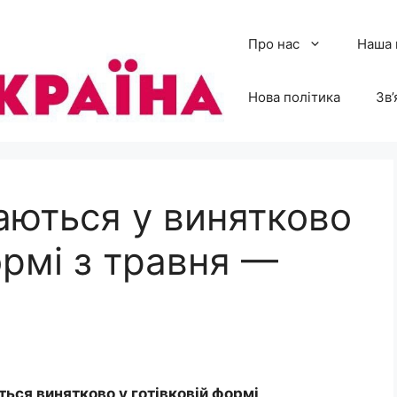
Про нас
Наша 
Нова політика
Зв’
даються у винятково
ормі з травня —
ються винятково у готівковій формі