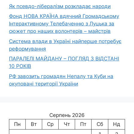
Як псевдо-лібералізм розкладає народи
Фонд НОВА КРАЇНА вдячний Громадському
Інтерактивному Телебаченню з Луцька за
сюжет про наших волонтерів – майстрів
Система влади в Україні найперше потребує
реформування
ПАРАЛЕЛІ МАЙДАНУ – ПОГЛЯД З ВІДСТАНІ
10 РОКІВ
РФ завозить громадян Непалу та Куби на
окуповані території України
Серпень 2026
Пн
Вт
Ср
Чт
Пт
Сб
Нд