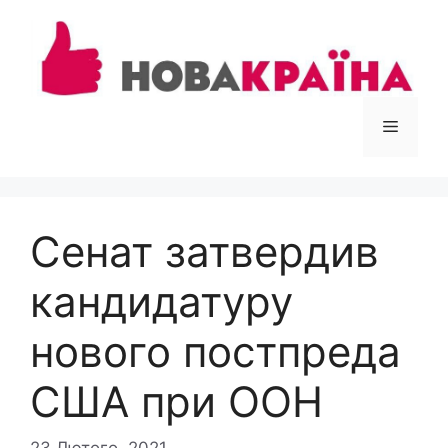
Перейти
до
вмісту
Меню
Сенат затвердив
кандидатуру
нового постпреда
США при ООН
23 Лютого, 2021