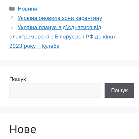
Категорії
Новини
Україна оновила зони карантину
Україна планує від\’єднатися від
електромережі з Білоруссю і РФ до кінця
2023 року – Кулеба
Пошук
Пошук
Нове