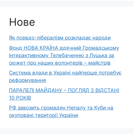
Нове
Як псевдо-лібералізм розкладає народи
Фонд НОВА КРАЇНА вдячний Громадському
Інтерактивному Телебаченню з Луцька за
сюжет про наших волонтерів – майстрів
Система влади в Україні найперше потребує
реформування
ПАРАЛЕЛІ МАЙДАНУ – ПОГЛЯД З ВІДСТАНІ
10 РОКІВ
РФ завозить громадян Непалу та Куби на
окуповані території України