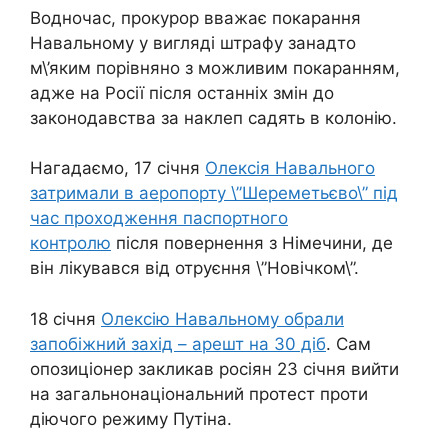
Водночас, прокурор вважає покарання
Навальному у вигляді штрафу занадто
м\’яким порівняно з можливим покаранням,
адже на Росії після останніх змін до
законодавства за наклеп садять в колонію.
Нагадаємо, 17 січня
Олексія Навального
затримали в аеропорту \”Шереметьєво\” під
час проходження паспортного
контролю
після повернення з Німечини, де
він лікувався від отруєння \”Новічком\”.
18 січня
Олексію Навальному обрали
запобіжний захід – арешт на 30 діб
. Сам
опозиціонер закликав росіян 23 січня вийти
на загальнонаціональний протест проти
діючого режиму Путіна.