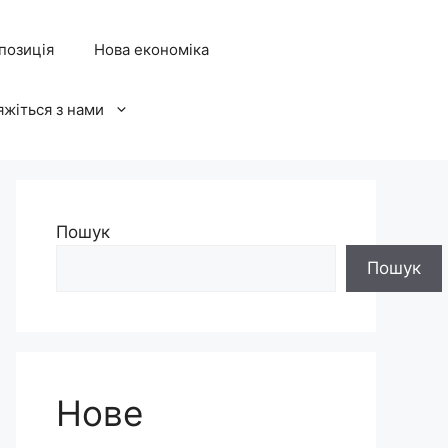
позиція
Нова економіка
яжіться з нами
Пошук
Пошук
Нове