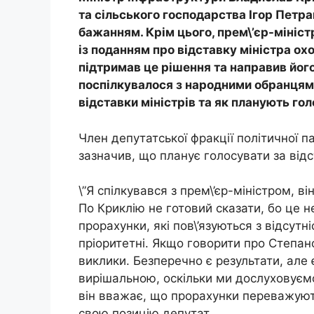
та сільського господарства Ігор Петр
бажанням. Крім цього, прем\’єр-мініс
із поданням про відставку міністра ох
підтримав це рішення та направив йог
поспілкувалося з народними обранцями
відставки міністрів та як планують го
Член депутатської фракції політичної п
зазначив, що планує голосувати за відс
\”Я спілкувався з прем\’єр-міністром, в
По Криклію не готовий сказати, бо це н
прорахунки, які пов\’язуються з відсутн
пріоритетні. Якщо говорити про Степанов
виклики. Безперечно є результати, але є
вирішальною, оскільки ми дослуховуємо
він вважає, що прорахунки переважують 
свою позицію депутат.