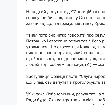
Народний депутат від \”Опозиційної п
голосував би за відставку Степанова ч
зазначив, що підтримує відставку Крикл
\”Нам потрібно чітко говорити про резу
Петрашко і стосовно результатів його р
утримався. Що стосується Криклія, то 
виключно як афериста, який вправно за
що його сьогодні відправляють у відста
людей від проблем, що існують\”, — сказ
Заступниця фракції партії \”Слуга наро
що більшість депутатів проголосують з
\”Як каже Лобановський, результат на т
Ради буде. Яка конкретна кількість, по