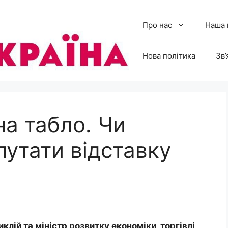
Про нас
Наша 
Нова політика
Зв’
на табло. Чи
утати відставку
лій та міністр розвитку економіки, торгівлі