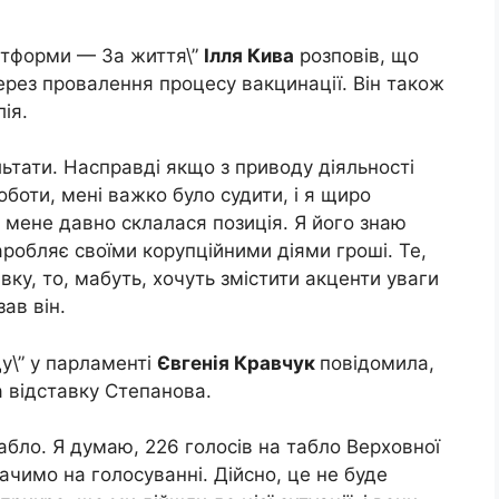
латформи — За життя\”
Ілля Кива
розповів, що
ерез провалення процесу вакцинації. Він також
ія.
льтати. Насправді якщо з приводу діяльності
оботи, мені важко було судити, і я щиро
у мене давно склалася позиція. Я його знаю
робляє своїми корупційними діями гроші. Те,
вку, то, мабуть, хочуть змістити акценти уваги
ав він.
ду\” у парламенті
Євгенія Кравчук
повідомила,
а відставку Степанова.
абло. Я думаю, 226 голосів на табло Верховної
бачимо на голосуванні. Дійсно, це не буде