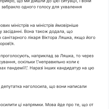
прикро, що ми дійшли до цієї ситуації, і вони
ті забракло одного голосу для ухвалення
вих міністрів на міністрів ймовірніше
 засіданні. Вона також додала, що
 санітарного лікаря Віктора Ляшка, якщо його
оров\’я.
 проголосують, наприклад за Ляшка, то через
ування, оскільки \”неправильно коли є
вах пандемії\”. Наразі інших кандидатур на цю
о депутатка наголосила, що вони написали
 посилити ці напрямки. Мова йде про те, що от