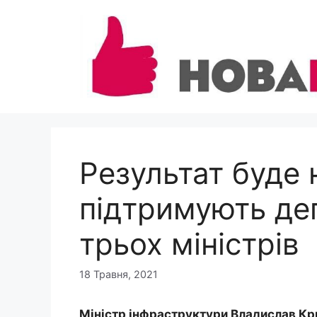
Перейти
до
вмісту
Результат буде 
підтримують деп
трьох міністрів
18 Травня, 2021
Міністр інфраструктури Владислав Крик