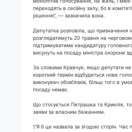
монолітне голосування, на жаль, і мені 
переходять в сесійну залу, бо в коміте
рішення\”, — зазначила вона.
Депутатка розповіла, що призначення но
розглядатимуть 20 травня на черговому
підтримуватиме кандидатуру головного
висунуть на посаду міністра охорони зд
За словами Кравчук, якщо депутати не
короткий термін відбудеться нове голос
виконувач обов\’язків, більш того в умо
посаду немає.
Що стосується Петрашка та Криклія, т
заяви за власним бажанням.
\”Я б це назвала за згодою сторін. Час