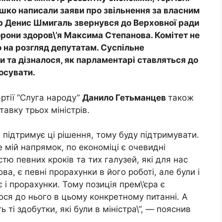
ашко написали заяви про звільнення за власним
тр Денис Шмигаль звернувся до Верховної ради
орони здоров\’я Максима Степанова. Комітет не
о на розгляд депутатам. Суспільне
 та дізналося, як парламентарі ставляться до
лосувати.
артії “Слуга народу”
Данило Гетьманцев
також
тавку трьох міністрів.
ін підтримує ці рішення, тому буду підтримувати.
е мій напрямок, по економіці є очевидні
істю певних кроків та тих галузей, які для нас
а, є певні прорахунки в його роботі, але були і
 і прорахунки. Тому позиція прем\’єра є
ся до нього в цьому конкретному питанні. А
ті здобутки, які були в міністра\”, — пояснив