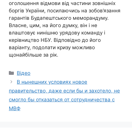
оголошення відмови від частини зовнішніх
боргів України, посилаючись на зобов’язання
гарантів Будапештського меморандуму.
Власне, цим, на його думку, він і не
влаштовує нинішню урядову команду і
керівництво НБУ. Відповідно до його
варіанту, подолати кризу можливо
щонайбільше за рік.
Категорії
Відео
В нынешних условиях новое
правительство, даже если бы и захотело, не
смогло бы отказаться от сотрудничества с
МВФ