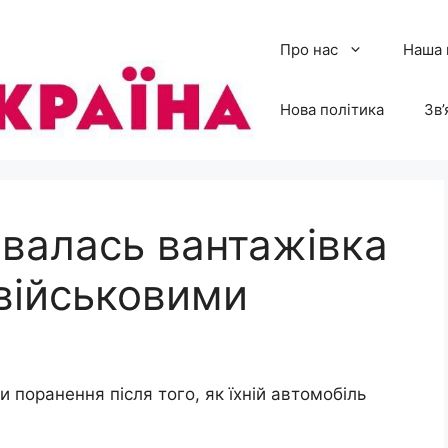
Про нас
Наша 
Нова політика
Зв’
рвалась вантажівка
 військовими
и поранення після того, як їхній автомобіль