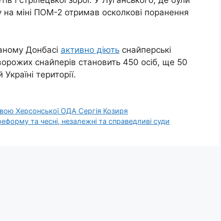
в і стрілецької зброї. У Луганського, де були
ву на міні ПОМ-2 отримав осколкові поранення
ваному Донбасі
активно діють
снайперські
 ворожих снайперів становить 450 осіб, ще 50
Україні території.
овою Херсонської ОДА Сергія Козиря
реформу та чесні, незалежні та справедливі суди