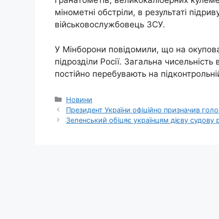
гранатометів, великокаліберних кулеметі
мінометні обстріли, в результаті підри
військовослужбовець ЗСУ.
У Мінборони повідомили, що на окупо
підрозділи Росії. Загальна чисельність
постійно перебувають на підконтрольній 
Категорії
Новини
Президент України офіційно призначив гол
Зеленський обіцяє українцям дієву судову 