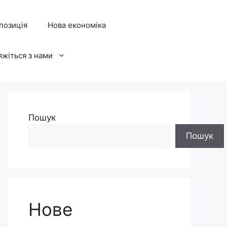
позиція
Нова економіка
яжіться з нами
Пошук
Пошук
Нове