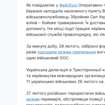
Як повідомляє у
Фейсбуці
Оперативно-т
березня неподалік населеного пункту Во
військовослужбовець Збройних Сил Укр
воїнів – бойове травмування. Їх дост
допомогу. На місці події працює керівн
військової служби правопорядку, які з’
За минулу добу, 28 лютого, озброєні фо
разів
порушили режим припинення
вогн
один військовий ООС.
Українська делегація в Тристоронньої к
та керівництва міжнародних організаці
11 українських військових 26 лютого на
27 лютого російсько-терористичні війсь
режим
перемир’я, обстрілявши позиції у