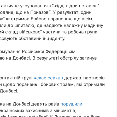
актичне угруповання «Схід», підрив стався 1
дяне, що на Приазов’ї. У результаті один
аїни отримав бойове поранення, ще вісім
авили до шпиталю, де надають належну медичну
ий склад військової частини та робоча група
ясовують обставини інциденту.
рмування Російської Федерації сім
ю на Донбасі. В результаті обстрілу загинув
онтактній групі
чекає реакції
держав-партнерів
й щодо поранень і бойових травм, які отримали
 Донбасі.
ка на Донбасі дев’ять разів
порушили
країнських захисників з мінометів,