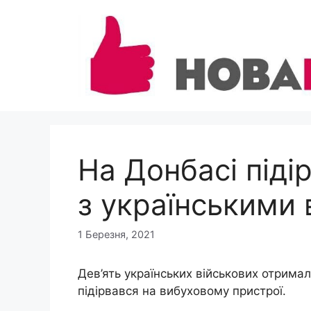
Перейти
до
вмісту
На Донбасі піді
з українськими
1 Березня, 2021
Дев’ять українських військових отримал
підірвався на вибуховому пристрої.