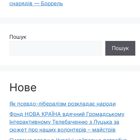
снарядів — Боррель
Пошук
Пошук
Нове
Як псевдо-лібералізм розкладає народи
Фонд НОВА КРАЇНА вдячний Громадському
Інтерактивному Телебаченню з Луцька за
сюжет про наших волонтерів – майстрів