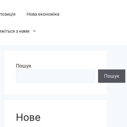
позиція
Нова економіка
яжіться з нами
Пошук
Пошук
Нове