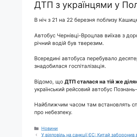
ДТП з українцями у По
В ніч з 21 на 22 березня поблизу Каши
Автобус Чернівці-Вроцлав виїхав з дорог
річний водій був тверезим.
Всередині автобуса перебувало десятеро
знадобилася госпіталізація.
Відомо, що
ДТП сталася на тій же діля
український рейсовий автобус Познань
Найближчим часом там встановлять спе
про небезпеку.
Категорії
Новини
У відповідь на санкції ЄС: Китай заборонив