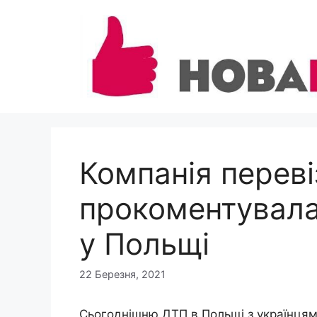
Перейти
до
вмісту
Компанія перев
прокоментувала
у Польщі
22 Березня, 2021
Сьогоднішню ДТП в Польщі з українцям