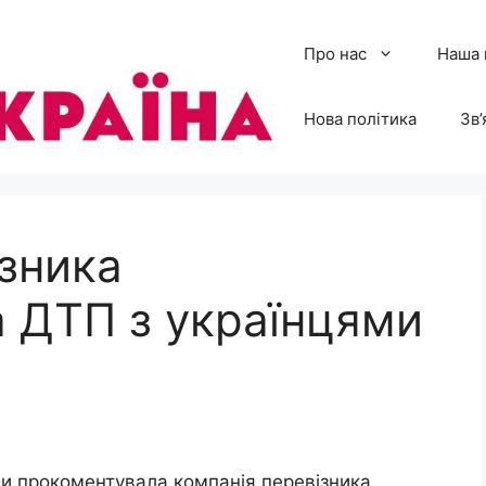
Про нас
Наша 
Нова політика
Зв’
ізника
 ДТП з українцями
и прокоментувала компанія перевізника.