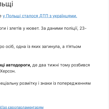
льщі
це
у Польщі сталося ДТП з українцями.
и і злетів у кювет. За даними поліції, 23-
 осіб, одна із яких загинула, а п’ятьом
нці автодороги,
де два тижні тому розбився
-Херсон.
ціальну розмітку і знаки із попередженням
 в\’їзд європарламентарям