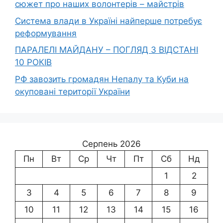
сюжет про наших волонтерів – майстрів
Система влади в Україні найперше потребує
реформування
ПАРАЛЕЛІ МАЙДАНУ – ПОГЛЯД З ВІДСТАНІ
10 РОКІВ
РФ завозить громадян Непалу та Куби на
окуповані території України
Серпень 2026
Пн
Вт
Ср
Чт
Пт
Сб
Нд
1
2
3
4
5
6
7
8
9
10
11
12
13
14
15
16