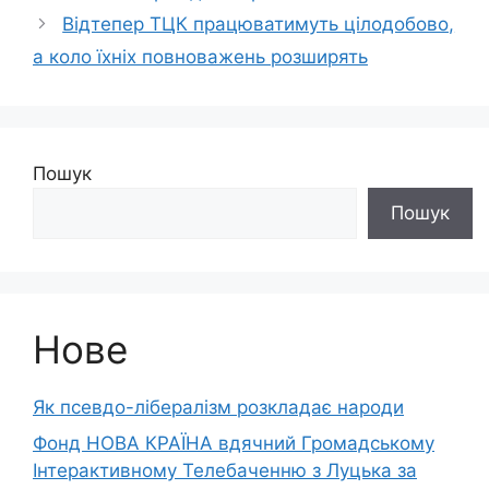
Відтепер ТЦК працюватимуть цілодобово,
а коло їхніх повноважень розширять
Пошук
Пошук
Нове
Як псевдо-лібералізм розкладає народи
Фонд НОВА КРАЇНА вдячний Громадському
Інтерактивному Телебаченню з Луцька за