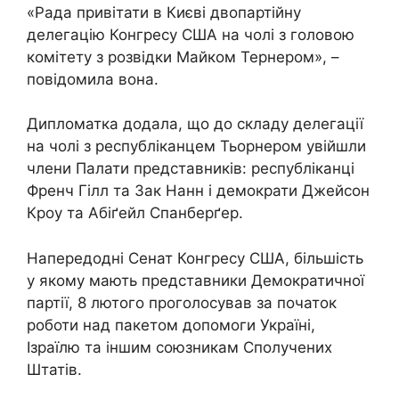
«Рада привітати в Києві двопартійну
делегацію Конгресу США на чолі з головою
комітету з розвідки Майком Тернером», –
повідомила вона.
Дипломатка додала, що до складу делегації
на чолі з республіканцем Тьорнером увійшли
члени Палати представників: республіканці
Френч Гілл та Зак Нанн і демократи Джейсон
Кроу та Абіґейл Спанберґер.
Напередодні Сенат Конгресу США, більшість
у якому мають представники Демократичної
партії, 8 лютого проголосував за початок
роботи над пакетом допомоги Україні,
Ізраїлю та іншим союзникам Сполучених
Штатів.