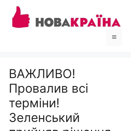
Перейти
до
вмісту
Меню
ВАЖЛИВО!
Провалив всі
терміни!
Зеленський