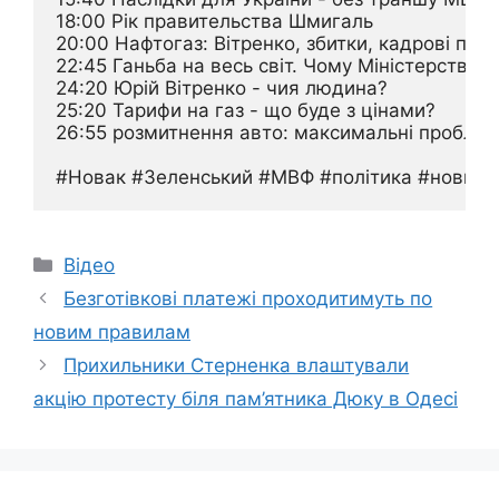
18:00 Рік правительства Шмигаль

20:00 Нафтогаз: Вітренко, збитки, кадрові пер
22:45 Ганьба на весь світ. Чому Міністерство 
24:20 Юрій Вітренко - чия людина?

25:20 Тарифи на газ - що буде з цінами?

26:55 розмитнення авто: максимальні проблем
#Новак #Зеленський #МВФ #політика #новини 
Категорії
Відео
Безготівкові платежі проходитимуть по
новим правилам
Прихильники Стерненка влаштували
акцію протесту біля пам’ятника Дюку в Одесі