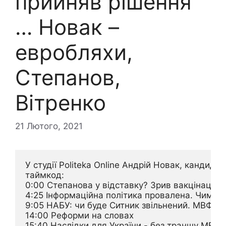
прийняв рішення
… Новак –
евробляхи,
Степанов,
Вітренко
21 Лютого, 2021
У студії Politeka Online Андрій Новак, кандидат
таймкод:

0:00 Степанова у відставку? Зрив вакцінації

4:25 Інформаційна політика провалена. Чим буд
9:05 НАБУ: чи буде Ситник звільнений. МВФ, ко
14:00 Реформи на словах

15:40 Наслідки для України - без траншу МВФ, 